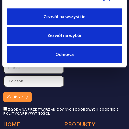
Zezwól na wszystkie
DOŁĄCZ DO RODZINY ZIPPY TAIL I ZYSKAJ
Zezwól na wybór
15% ZNIŻKI NA ZAKUPY
ZAPISZ SIĘ DO NEWSLETTERA I UZYSKAJ DOSTĘP DO
WYJĄTKOWYCH PROMOCJI, PORAD I WSKAZÓWEK!
Odmowa
ZGODA NA PRZETWARZANIE DANYCH OSOBOWYCH ZGODNIE Z
POLITYKĄ PRYWATNOŚCI
.
HOME
PRODUKTY