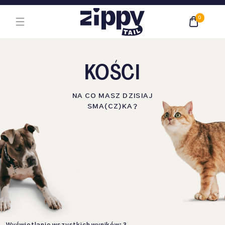
Przejdź do treści głównej
0
KOŚCI
NA CO MASZ DZISIAJ
SMA(CZ)KA?