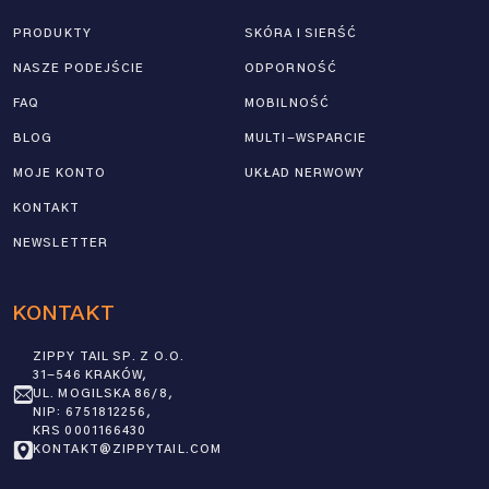
PRODUKTY
SKÓRA I SIERŚĆ
NASZE PODEJŚCIE
ODPORNOŚĆ
FAQ
MOBILNOŚĆ
BLOG
MULTI-WSPARCIE
MOJE KONTO
UKŁAD NERWOWY
KONTAKT
NEWSLETTER
KONTAKT
ZIPPY TAIL SP. Z O.O.
31-546 KRAKÓW,
UL. MOGILSKA 86/8,
NIP: 6751812256,
KRS 0001166430
KONTAKT@ZIPPYTAIL.COM