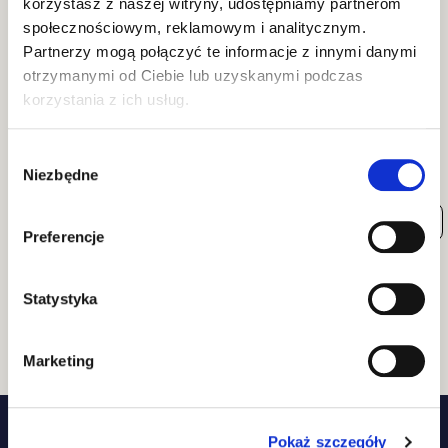
korzystasz z naszej witryny, udostępniamy partnerom
społecznościowym, reklamowym i analitycznym.
Partnerzy mogą połączyć te informacje z innymi danymi
otrzymanymi od Ciebie lub uzyskanymi podczas
korzystania z ich usług.
Wybór
Niezbędne
zgody
KOŚCI I STAWY
FLEXI CAT – SUPLEMENT DLA
Preferencje
KOTA NA STAWY I RUCHOMOŚĆ
Statystyka
KUP TERAZ
139.90
ZŁ
Marketing
Pokaż szczegóły