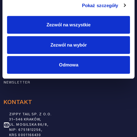
Pokaż szczegóły
HOME
PRODUKTY
Zezwól na wszystkie
PRODUKTY
SKÓRA I SIERŚĆ
NASZE PODEJŚCIE
ODPORNOŚĆ
FAQ
MOBILNOŚĆ
Zezwól na wybór
BLOG
MULTI-WSPARCIE
MOJE KONTO
UKŁAD NERWOWY
Odmowa
KONTAKT
NEWSLETTER
KONTAKT
ZIPPY TAIL SP. Z O.O.
31-546 KRAKÓW,
UL. MOGILSKA 86/8,
NIP: 6751812256,
KRS 0001166430