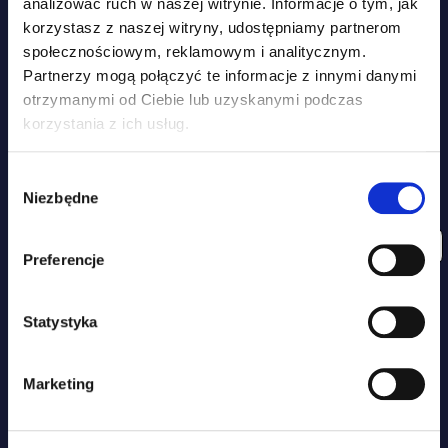
analizować ruch w naszej witrynie. Informacje o tym, jak
korzystasz z naszej witryny, udostępniamy partnerom
społecznościowym, reklamowym i analitycznym.
Partnerzy mogą połączyć te informacje z innymi danymi
otrzymanymi od Ciebie lub uzyskanymi podczas
korzystania z ich usług.
DOŁĄCZ DO RODZINY ZIPPY TAIL I ZYSKAJ
Wybór
15% ZNIŻKI NA ZAKUPY
Niezbędne
zgody
ZAPISZ SIĘ DO NEWSLETTERA I UZYSKAJ DOSTĘP DO
WYJĄTKOWYCH PROMOCJI, PORAD I WSKAZÓWEK!
Preferencje
Statystyka
Marketing
ZGODA NA PRZETWARZANIE DANYCH OSOBOWYCH ZGODNIE Z
POLITYKĄ PRYWATNOŚCI
.