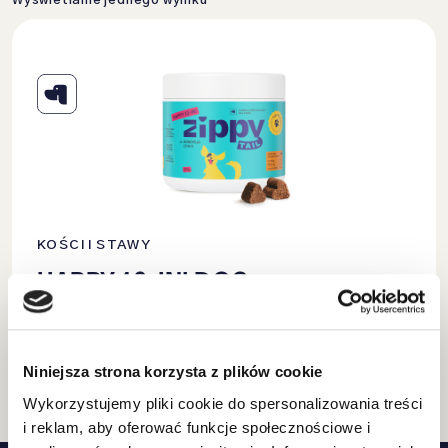
Wyświetlanie jednego wyniku
KOŚCI I STAWY
HAPPY 13-IN! DOG –
MULTIWITAMINA DLA PSA
KUP TERAZ
Niniejsza strona korzysta z plików cookie
129.90
ZŁ
Wykorzystujemy pliki cookie do spersonalizowania treści
i reklam, aby oferować funkcje społecznościowe i