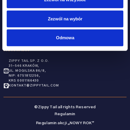
BLOG
MULTI-WSPARCIE
MOJE KONTO
UKŁAD NERWOWY
Zezwól na wybór
KONTAKT
NEWSLETTER
Odmowa
KONTAKT
ZIPPY TAIL SP. Z O.O.
31-546 KRAKÓW,
UL. MOGILSKA 86/8,
NIP: 6751812256,
KRS 0001166430
KONTAKT@ZIPPYTAIL.COM
©Zippy Tail all rights Reserved
Regulamin
Regulamin akcji „NOWY ROK”