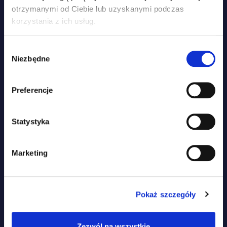
otrzymanymi od Ciebie lub uzyskanymi podczas
15% ZNIŻKI NA ZAKUPY
korzystania z ich usług.
ZAPISZ SIĘ DO NEWSLETTERA I UZYSKAJ DOSTĘP DO
WYJĄTKOWYCH PROMOCJI, PORAD I WSKAZÓWEK!
Wybór
Niezbędne
zgody
Preferencje
Statystyka
ZGODA NA PRZETWARZANIE DANYCH OSOBOWYCH ZGODNIE Z
POLITYKĄ PRYWATNOŚCI
.
Marketing
HOME
PRODUKTY
PRODUKTY
SKÓRA I SIERŚĆ
Pokaż szczegóły
NASZE PODEJŚCIE
ODPORNOŚĆ
FAQ
MOBILNOŚĆ
Zezwól na wszystkie