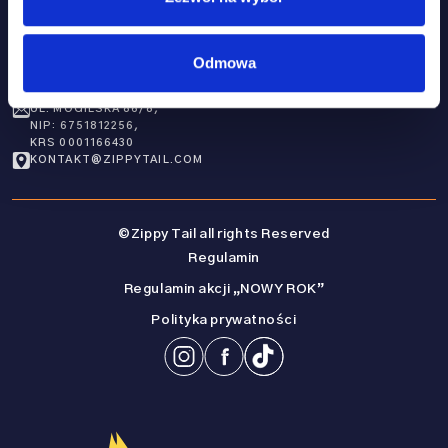
KONTAKT
Odmowa
ZIPPY TAIL SP. Z O.O.
31-546 KRAKÓW,
UL. MOGILSKA 86/8,
NIP: 6751812256,
KRS 0001166430
KONTAKT@ZIPPYTAIL.COM
©Zippy Tail all rights Reserved
Regulamin
Regulamin akcji „NOWY ROK”
Polityka prywatności