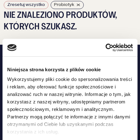
×
Zresetuj wszystko
Probiotyk
NIE ZNALEZIONO PRODUKTÓW,
KTÓRYCH SZUKASZ.
Niniejsza strona korzysta z plików cookie
Wykorzystujemy pliki cookie do spersonalizowania treści
i reklam, aby oferować funkcje społecznościowe i
analizować ruch w naszej witrynie. Informacje o tym, jak
DOŁĄCZ DO RODZINY ZIPPY TAIL I ZYSKAJ
korzystasz z naszej witryny, udostępniamy partnerom
15% ZNIŻKI NA ZAKUPY
społecznościowym, reklamowym i analitycznym.
ZAPISZ SIĘ DO NEWSLETTERA I UZYSKAJ DOSTĘP DO
Partnerzy mogą połączyć te informacje z innymi danymi
WYJĄTKOWYCH PROMOCJI, PORAD I WSKAZÓWEK!
otrzymanymi od Ciebie lub uzyskanymi podczas
korzystania z ich usług.