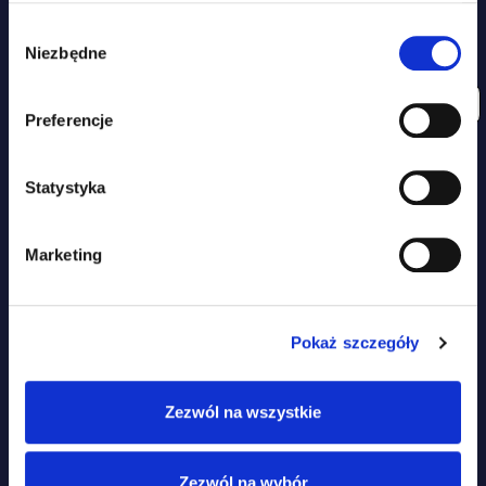
Wybór
Niezbędne
zgody
Preferencje
ZGODA NA PRZETWARZANIE DANYCH OSOBOWYCH ZGODNIE Z
POLITYKĄ PRYWATNOŚCI
.
Statystyka
HOME
PRODUKTY
PRODUKTY
SKÓRA I SIERŚĆ
Marketing
NASZE PODEJŚCIE
ODPORNOŚĆ
FAQ
MOBILNOŚĆ
Pokaż szczegóły
BLOG
MULTI-WSPARCIE
MOJE KONTO
UKŁAD NERWOWY
Zezwól na wszystkie
KONTAKT
NEWSLETTER
Zezwól na wybór