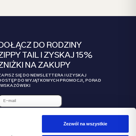
DOŁĄCZ DO RODZINY
ZIPPY TAIL I ZYSKAJ 15%
ZNIŻKI NA ZAKUPY
ZAPISZ SIĘ DO NEWSLETTERA I UZYSKAJ
DOSTĘP DO WYJĄTKOWYCH PROMOCJI, PORAD
I WSKAZÓWEK!
Zezwól na wszystkie