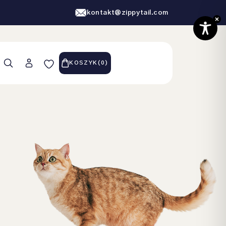
kontakt@zippytail.com
KOSZYK
(
0
)