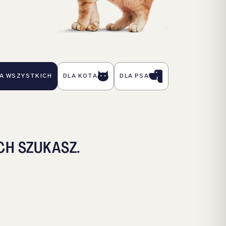
A WSZYSTKICH
DLA KOTA
DLA PSA
CH SZUKASZ.