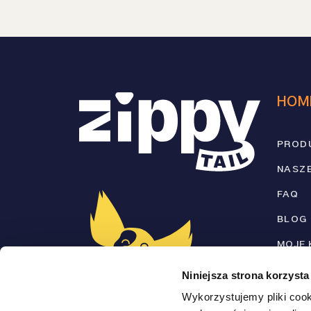
HOM
PROD
NASZE
FAQ
BLOG
MOJE
KONT
Niniejsza strona korzysta
NEWS
Wykorzystujemy pliki cook