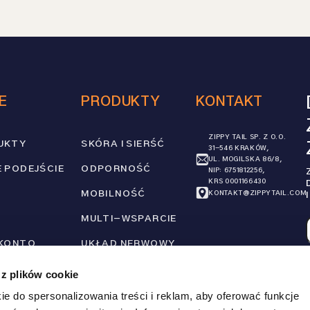
E
PRODUKTY
KONTAKT
ZIPPY TAIL SP. Z O.O.
UKTY
SKÓRA I SIERŚĆ
31-546 KRAKÓW,
UL. MOGILSKA 86/8,
 PODEJŚCIE
ODPORNOŚĆ
NIP: 6751812256,
KRS 0001166430
MOBILNOŚĆ
KONTAKT@ZIPPYTAIL.COM
MULTI-WSPARCIE
 KONTO
UKŁAD NERWOWY
AKT
 z plików cookie
LETTER
ie do spersonalizowania treści i reklam, aby oferować funkcje