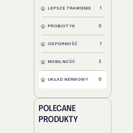
(
1
)
LEPSZE TRAWIENIE
(
0
)
PROBIOTYK
(
1
)
ODPORNOŚĆ
(
3
)
MOBILNOŚĆ
(
0
)
UKŁAD NERWOWY
POLECANE
PRODUKTY