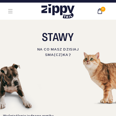
Przejdź do treści głównej
0
STAWY
NA CO MASZ DZISIAJ
SMA(CZ)KA?