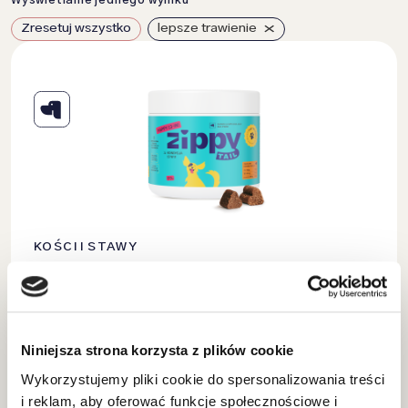
Wyświetlanie jednego wyniku
×
Zresetuj wszystko
lepsze trawienie
KOŚCI I STAWY
HAPPY 13-IN! DOG –
MULTIWITAMINA DLA PSA
Niniejsza strona korzysta z plików cookie
KUP TERAZ
129.90
ZŁ
Wykorzystujemy pliki cookie do spersonalizowania treści
i reklam, aby oferować funkcje społecznościowe i