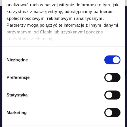
analizować ruch w naszej witrynie. Informacje o tym, jak
korzystasz z naszej witryny, udostępniamy partnerom
społecznościowym, reklamowym i analitycznym.
Partnerzy mogą połączyć te informacje z innymi danymi
otrzymanymi od Ciebie lub uzyskanymi podczas
korzystania z ich usług.
DOŁĄCZ DO RODZINY ZIPPY TAIL I ZYSKAJ
Wybór
Niezbędne
15% ZNIŻKI NA ZAKUPY
zgody
ZAPISZ SIĘ DO NEWSLETTERA I UZYSKAJ DOSTĘP DO
WYJĄTKOWYCH PROMOCJI, PORAD I WSKAZÓWEK!
Preferencje
Statystyka
Marketing