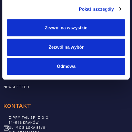
ZGODA NA PRZETWARZANIE DANYCH OSOBOWYCH ZGODNIE Z
POLITYKĄ PRYWATNOŚCI
.
Pokaż szczegóły
HOME
PRODUKTY
Zezwól na wszystkie
PRODUKTY
SKÓRA I SIERŚĆ
NASZE PODEJŚCIE
ODPORNOŚĆ
Zezwól na wybór
FAQ
MOBILNOŚĆ
BLOG
MULTI-WSPARCIE
Odmowa
MOJE KONTO
UKŁAD NERWOWY
KONTAKT
NEWSLETTER
KONTAKT
ZIPPY TAIL SP. Z O.O.
31-546 KRAKÓW,
UL. MOGILSKA 86/8,