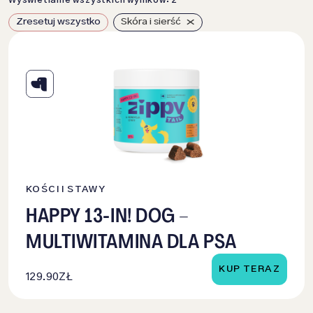
Wyświetlanie wszystkich wyników: 2
×
Zresetuj wszystko
Skóra i sierść
KOŚCI I STAWY
HAPPY 13-IN! DOG –
MULTIWITAMINA DLA PSA
KUP TERAZ
129.90
ZŁ