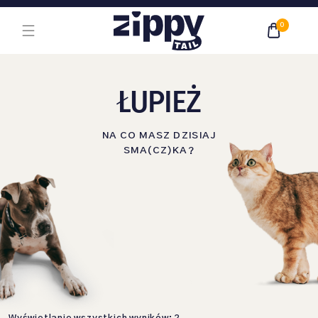
Przejdź do treści głównej
0
ŁUPIEŻ
NA CO MASZ DZISIAJ
SMA(CZ)KA?