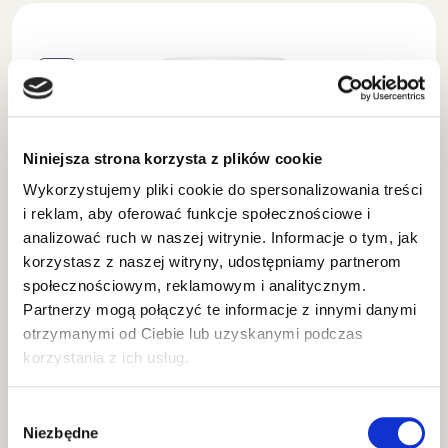
Niniejsza strona korzysta z plików cookie
Wykorzystujemy pliki cookie do spersonalizowania treści
i reklam, aby oferować funkcje społecznościowe i
SKÓRA I SIERŚĆ
analizować ruch w naszej witrynie. Informacje o tym, jak
SKIN & COAT DOG –
korzystasz z naszej witryny, udostępniamy partnerom
społecznościowym, reklamowym i analitycznym.
SUPLEMENT DLA PSA NA
Partnerzy mogą połączyć te informacje z innymi danymi
SIERŚĆ I SKÓRĘ
otrzymanymi od Ciebie lub uzyskanymi podczas
korzystania z ich usług.
KUP TERAZ
139.90
ZŁ
Wybór
Niezbędne
zgody