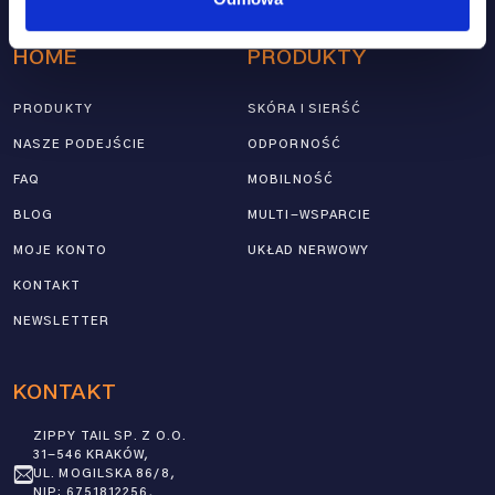
ZGODA NA PRZETWARZANIE DANYCH OSOBOWYCH ZGODNIE Z
POLITYKĄ PRYWATNOŚCI
.
HOME
PRODUKTY
PRODUKTY
SKÓRA I SIERŚĆ
NASZE PODEJŚCIE
ODPORNOŚĆ
FAQ
MOBILNOŚĆ
BLOG
MULTI-WSPARCIE
MOJE KONTO
UKŁAD NERWOWY
KONTAKT
NEWSLETTER
KONTAKT
ZIPPY TAIL SP. Z O.O.
31-546 KRAKÓW,
UL. MOGILSKA 86/8,
NIP: 6751812256,