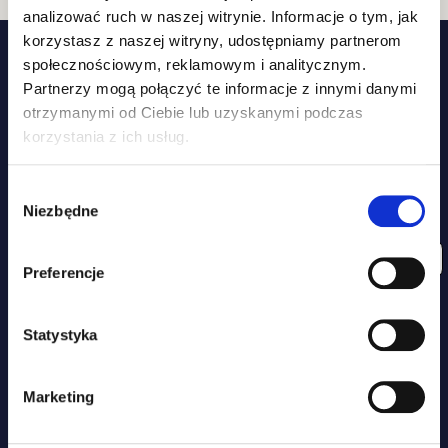
analizować ruch w naszej witrynie. Informacje o tym, jak
korzystasz z naszej witryny, udostępniamy partnerom
społecznościowym, reklamowym i analitycznym.
Partnerzy mogą połączyć te informacje z innymi danymi
otrzymanymi od Ciebie lub uzyskanymi podczas
korzystania z ich usług.
DOŁĄCZ DO RODZINY ZIPPY TAIL I ZYSKAJ
Wybór
Niezbędne
15% ZNIŻKI NA ZAKUPY
zgody
ZAPISZ SIĘ DO NEWSLETTERA I UZYSKAJ DOSTĘP DO
WYJĄTKOWYCH PROMOCJI, PORAD I WSKAZÓWEK!
Preferencje
Statystyka
Marketing