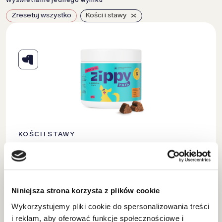
Wyświetlanie jednego wyniku
×
Zresetuj wszystko
Kości i stawy
KOŚCI I STAWY
HAPPY 13-IN! DOG –
MULTIWITAMINA DLA PSA
Niniejsza strona korzysta z plików cookie
KUP TERAZ
129.90
ZŁ
Wykorzystujemy pliki cookie do spersonalizowania treści
i reklam, aby oferować funkcje społecznościowe i