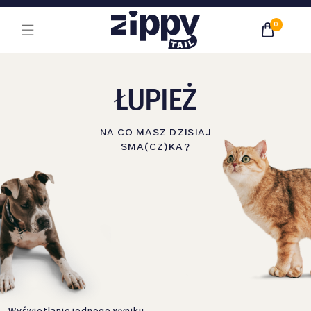
Przejdź do treści głównej
0
ŁUPIEŻ
NA CO MASZ DZISIAJ
SMA(CZ)KA?