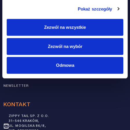
ZGODA NA PRZETWARZANIE DANYCH OSOBOWYCH ZGODNIE Z
POLITYKĄ PRYWATNOŚCI
.
Pokaż szczegóły
HOME
PRODUKTY
Zezwól na wszystkie
PRODUKTY
SKÓRA I SIERŚĆ
NASZE PODEJŚCIE
ODPORNOŚĆ
Zezwól na wybór
FAQ
MOBILNOŚĆ
BLOG
MULTI-WSPARCIE
Odmowa
MOJE KONTO
UKŁAD NERWOWY
KONTAKT
NEWSLETTER
KONTAKT
ZIPPY TAIL SP. Z O.O.
31-546 KRAKÓW,
UL. MOGILSKA 86/8,